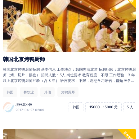
韩国北京烤鸭厨师
韩国北京烤鸭厨师招聘 基本信息 工作地点：韩国忠清北道 招聘职位：北京烤鸭厨
师（烤、切片、摆盘） 招聘人数：5人 岗位要求 教育程度：不限 工作经验：3 年
以上北京烤鸭厨师经验（含 3 年） 语言要求：不限，愿意学习语言，能适应各种
服务工作环境 其他要求：容貌端正，身体健康，工作努力，服从工作安排。 未办
理过赴韩申请，无赴韩拒签经历，无直系亲属或亲密 朋友在韩国非法工作，未被
韩国
餐饮业
其他
烤鸭厨师
其他国家遣送过，本人证件未 借予他人使用，未冒用过他人证件。 薪酬待遇 性别
年龄：男，20-38 岁之间 身 高：180CM以下 薪资待遇：250 万韩币/月 根据表
境外就业网
韩国
15000 - 15000 元
5 人
现，每年有加薪机会（一般加薪幅度 10-20%）。 工作时间：12 小时/天（包括
2017-04-27 02:09
吃饭休息时间），每月休息 2 天 （以签署合同为准） 食 宿：雇主提供 保 险：根
据韩国法律规定缴纳国民年金保险、医疗保险、劳动保险、工伤保险，雇主和员
工各负担 50%。 每工作满一年有一个月基本工资相等的退职金，合约期满后可以
一次性领取。 合同签证 合同期限：3 年，期满后根据双方意愿可以续签 签证类
正在招聘
型：E-7 报名、面试及收费 面试地点：沈阳，外省申请人员可以提供做菜