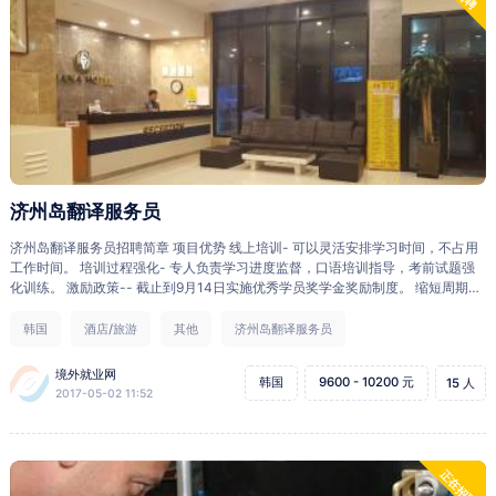
济州岛翻译服务员
济州岛翻译服务员招聘简章 项目优势 线上培训- 可以灵活安排学习时间，不占用
工作时间。 培训过程强化- 专人负责学习进度监督，口语培训指导，考前试题强
化训练。 激励政策-- 截止到9月14日实施优秀学员奖学金奖励制度。 缩短周期、
服务回馈- 每年有6次考试机会，国内2次韩国4次，选择去济州岛考试时，安排去
韩国的考试行程，提供接机服务， 3天2夜的住宿饮食及风景区游览。 韩语试听课
韩国
酒店/旅游
其他
济州岛翻译服务员
程-提供500元韩语试听1周课程, 按时听完录播课并完成作业后。按时完成试听课
程和作业后仍然不想报名时间退还500元。 基本信息 工作地点：韩国济州岛内星
境外就业网
韩国
9600 - 10200 元
15 人
级宾馆、度假村、高尔夫球场等 招聘职位：前厅接待 岗位要求 性别年龄：男女不
2017-05-02 11:52
限，20~35周岁 教育程度：不限 工作经验：不限 语言能力：韩国与能力考试（T
OPIK）2级或2级以上即可（证书2年有效期内） 其他要求：身体健康，工作努
力，服从工作安排；形象好，干净利落； 无韩国拒签史，无直系亲属在韩国非法
滞留 薪酬待遇 月 薪：160万-170万韩币以上/月 根据表现，每年有加薪机会 工作
正在招聘
时间：12 小时/天（包括吃饭休息时间），每月休息 2 - 4天 （以签署