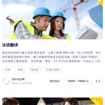
法语翻译
塞内加尔招聘土建工程师 岗位名称：土建工程师 招聘人数：1位 工作职责：对工
程质量及进度进行把控，建立质量管理体系并监督实施，监督工程按计划进行，
并实现现工期目标等。 性别年龄：男性，33-40为佳 教育程度：大专以上 工作
经验：拥有土建工程师2年以上工作经验 语言能力：普通话标准 月 薪：年薪16万
人民币（税后） 工作时间：每天8小时，6天制 住 宿：公司提供 膳 食：公司提供
非洲
高薪
包吃住
土建工程师
医疗保险：境外就业人员综合保险（包括意外伤害、紧急援助、意外医疗等） 国
际机票：公司提供 带薪年假：一年两次往返中国探亲假，带薪假期1个月。 总薪
境外就业网
塞内加尔
10000 - 13000 元
2 人
资约：年薪16万人民币（税后） 合同期限：2年 报名截止日期：招满为止 报名所
2015-12-18 02:48
需材料：中英文简历 面试日期：由雇主安排 离境日期：第一批员工预计离境日
期：2016年2月中 面试方式：电话或亲临石家庄面试，面试通过的话往返费由公
司负担。
正在招聘