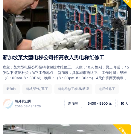
新加坡某大型电梯公司招高收入男电梯维修工
雇主：某大型电梯公司招聘电梯技术维修工。 人数：10人 性别：男士 年龄：45
岁以下 签证种类：WP 工作地点： 新加坡，具体城市确认中。 工作时间：早班
（8：00am-8：30PM） 晚班：（8：00pm-8：30am） 4天白班两天晚班，依
次轮流 工作内容及要求：需要会电梯的维修，维护（需要持有“电梯维修证”），
服务态度好。 住宿：提供 餐补：无 周休：1天（周六或周日） 薪水/月：底薪110
新加坡
机械/设备/重工
机电维修工程师/助理
电梯维修工
0新币，晚班津贴 22新币/天，超过44小时为加班，加班1.5，加班多（公司安排
的加班，工人必须要加班）第一个月为公司培训期，没有加班。 往返机票：雇主
境外就业网
新加坡
5400 - 9900 元
10 人
支付。 综合收入：2000新币或更高。 收费：26000RMB 简历要求：中英文，简
2016-08-19 11:29
历，英文简历里要英语的自我介绍，并附带“电梯维修证”。 面试时间：随时 面试
方式：提供简历后视频面试。 离境时间：听雇主安排。
正在招聘