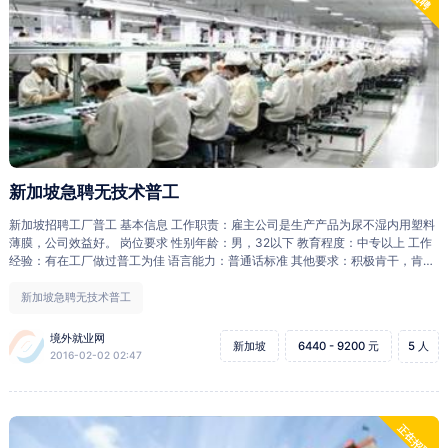
新加坡急聘无技术普工
新加坡招聘工厂普工 基本信息 工作职责：雇主公司是生产产品为尿不湿内用塑料
薄膜，公司效益好。 岗位要求 性别年龄：男，32以下 教育程度：中专以上 工作
经验：有在工厂做过普工为佳 语言能力：普通话标准 其他要求：积极肯干，肯吃
苦。 薪酬待遇 月 薪：底薪600（新币，下同），轮班津贴200，全勤津贴50。现
有员工收入在1400-1500，效益好的时候可到2000。 工作时间：每周44小时，
新加坡急聘无技术普工
轮班制，试用期为三个月，通过试用期，享受年假与医疗待遇， 加班根椐劳工法
令 住 宿：住房津贴每月200 膳 食：自付 医疗保险：按新加坡法律，提供相关工
境外就业网
新加坡
6440 - 9200 元
5 人
伤及医疗保险 国际机票：自付 带薪年假：按新加坡法律享有带薪年假7天，带薪
2016-02-02 02:47
病假14天，住院病假60天 合同签证 合同期限：首次两年合约，雇主欢迎期满多
年续签 准证类型：工作准证，WP、SP 报名、面试及收费 截止日期： 额满为止
所需材料：简历、护照、学历、照片、相关技能证书 面试日期：尽快 离境日期：
2016年3月 面试方式：电话或者视频
正在招聘