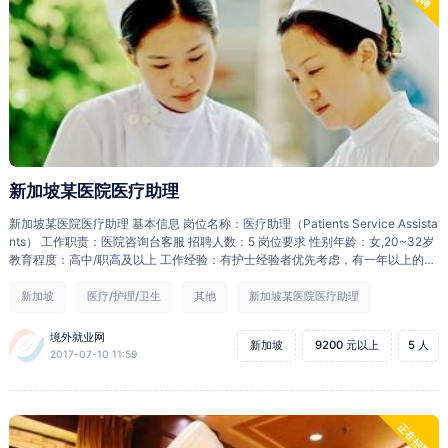
新加坡某医院医疗助理
新加坡某医院医疗助理 基本信息 岗位名称：医疗助理（Patients Service Assista
nts） 工作职责：医院咨询台客服 招聘人数：5 岗位要求 性别年龄：女,20~32岁
教育程度：高中/职高及以上 工作经验：有护士经验者优先考虑，有一年以上的酒
店服务业经验或客户服务经验也可 语言能力：必须可以说流利的英语及听力佳,可
以翻译文件 （从英文翻译成华语） 其他要求：热情主动，适应快节奏工作，负责
新加坡
医疗/护理/卫生
其他
新加坡某医院医疗助理
任，有团队精神 薪酬待遇 薪资待遇：1500(新币，下同)+住房补助$350=$1850
（汇率约为5.0 相当于人民币9200元） 按照合同期，工作满两年，可获$3000奖
境外就业网
新加坡
9200 元以上
5 人
金（相当于人民币15000元） 工作时间：每周44小时，需要倒班。 医疗保险：
2017-07-10 11:59
医药费少于$5，报销$5;超过$5报销总费用的10% 带薪年假：每年可享有14天带
薪假期。 带薪病假：一年内不用住院的有薪病假14天，若需住院，则含不住院病
假在内1年至多60天病假。 工作地点: 新加坡某医院 着装要求：医院提供制服 合
同签证 合同期限：2年，欢迎续约； 按照合同期，工作满两年，可获$3000奖金
正在招聘
（相当于人民币15000元