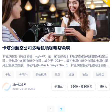
卡塔尔航空公司多哈机场咖啡店急聘
卡塔尔航空（阿拉伯语：القطرية）是一家总部设于卡塔尔首都多哈的国际航空公
司，是卡塔尔的国有航空公司，成立于1993年，最初卡塔尔航空公司由卡塔尔部
分王室成员控股。母公司是Qatar Airways Group。卡塔尔航空公司是阿拉伯航空
协会成员之一，也是2006年在多哈举行的第15届亚运会官方指定航空公司。它以
卡塔尔多哈国际机场为主要基地，至今已开通了全球70个国际城市的航线，具有
卡航
卡塔尔
多哈机场
航空
机场
地勤
咖啡店
世界上最好的航空公司之一的雅号。 选择卡航的原因： 关于卡航：全球排名前五
的航空公司，国有控股，世界上发展最快的也是中东地区唯一的五星级航空公
境外就业网
卡塔尔
6600 - 15200 元
110 人
司； 丰厚福利：丰厚底薪，免费的住宿和交通；员工享受卡航无限次1折机票，其
2019-03-21 02:46
家人享受每年10张卡航1折机票；每年30天的带薪年假和77天病假； 培训及晋
升：全面的培训体系，提供国外培训机会；卡航完善开放的内部选拔和晋升机
制，给你广阔的职业前景； 工作环境： 国际化，全英文的工作环境，可以让你在
6个月内英文无障碍沟通；卡航员工来自于世界各地，可以了解多国文化结交国际
1
2
友人； 低廉的办理费用，安全快捷正规的办理渠道。 关于半岛国家卡塔尔: 卡塔