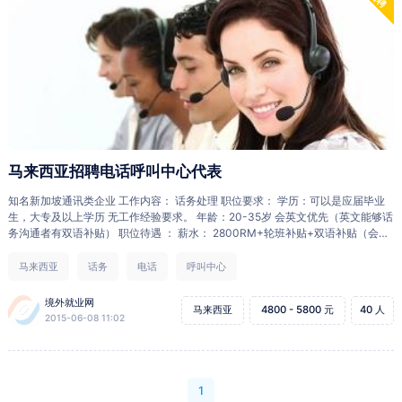
马来西亚招聘电话呼叫中心代表
知名新加坡通讯类企业 工作内容： 话务处理 职位要求： 学历：可以是应届毕业
生，大专及以上学历 无工作经验要求。 年龄：20-35岁 会英文优先（英文能够话
务沟通者有双语补贴） 职位待遇 ： 薪水： 2800RM+轮班补贴+双语补贴（会英
语有300RM）+加班补贴 午班补贴9RM /次，夜班补贴18RM/次 其他说明： 工作
地点在马来西亚马六甲地区。 雇主简介： 知名新加坡通讯类企业
马来西亚
话务
电话
呼叫中心
境外就业网
马来西亚
4800 - 5800 元
40 人
2015-06-08 11:02
1