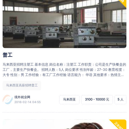
普工
马来西亚招聘注塑工 基本信息 岗位名称：注塑工 工作职责：公司是生产快餐盒的
工厂，主要生产快餐盒。 招聘人数：5人 岗位要求 性别年龄：27-30 教育程度：
大专 性别：男 工作经验：有工厂工作经验 语言能力： 华语 其他要求：热情主
动，有爱心，负责任，有团队精神 薪酬待遇 底 薪：底薪2000马币（约合人民币
3100），现有员工工资到了4000马币 工作时间：每周48小时，每周工作6天，
马来西亚高薪招聘普工
超过48小时算加班。 住 宿：包住 膳 食：包2餐 医疗保险：有 带薪年假：有 合同
签证 合同期限：2年，欢迎续约 准证类型：工作准证 报名、面试及收费 报名所需
境外就业网
马来西亚
3100 - 10000 元
5 人
材料：详细的中文履历（指定摸板），学历证明，护照 面试方式：电话或者视频
2016-02-14 04:55
机票：提供广州到马来西亚的飞机票
正在招聘